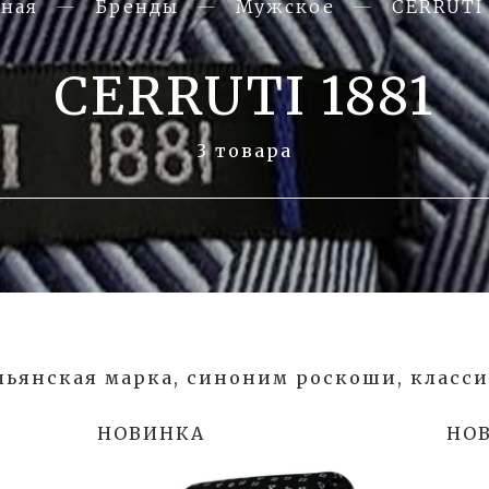
вная
Бренды
Мужское
CERRUTI 
CERRUTI 1881
3 товара
ьянская марка, синоним роскоши, классик
НОВИНКА
НО