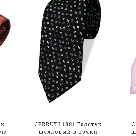
ук
CERRUTI 1881 Галстук
C
ую
шелковый в точки
ш