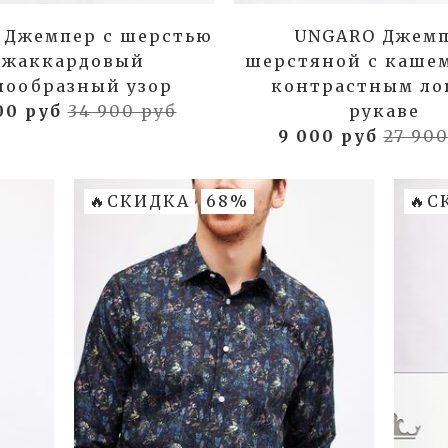
 Джемпер с шерстью
UNGARO Джем
 жаккардовый
шерстяной с каше
нообразный узор
контрастным ло
00 руб
34 900 руб
рукаве
9 000 руб
27 900
🔥СКИДКА
68%
🔥С