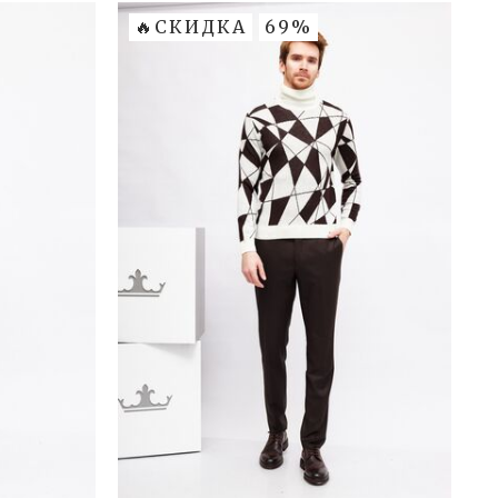
🔥СКИДКА
69%