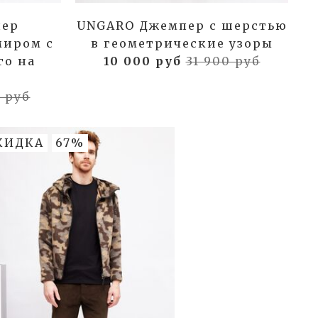
пер
UNGARO Джемпер с шерстью
миром с
в геометрические узоры
го на
10 000 руб
31 900 руб
 руб
КИДКА
67%