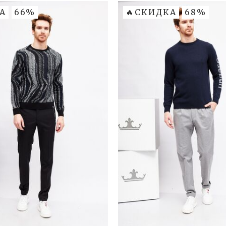
А
66%
🔥СКИДКА
68%