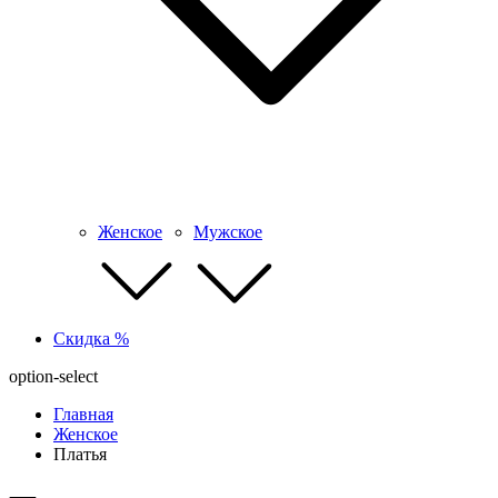
Женское
Мужское
Скидка %
option-select
Главная
Женское
Платья