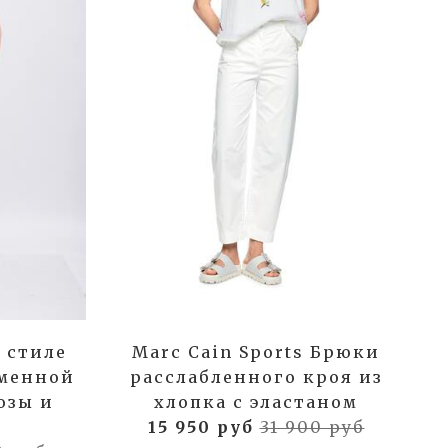
 стиле
Marc Cain Sports Брюки
менной
расслабленного кроя из
озы и
хлопка с эластаном
15 950 руб
31 900 руб