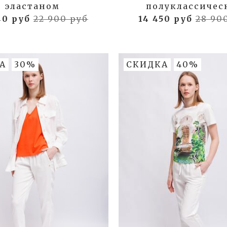
эластаном
полуклассичес
40 руб
22 900 руб
14 450 руб
28 90
А
30%
СКИДКА
40%