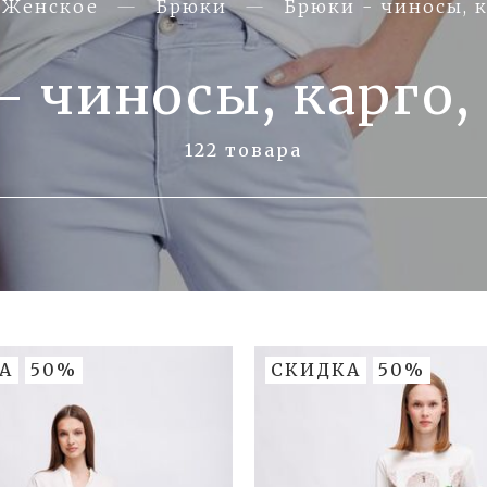
Женское
Брюки
Брюки - чиносы, к
- чиносы, карго,
122 товара
А
50%
СКИДКА
50%