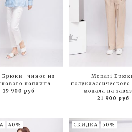
o Брюки -чинос из
Monari Брюк
пкового поплина
полуклассического 
19 900 руб
модала на завя
21 900 руб
А
40%
СКИДКА
50%