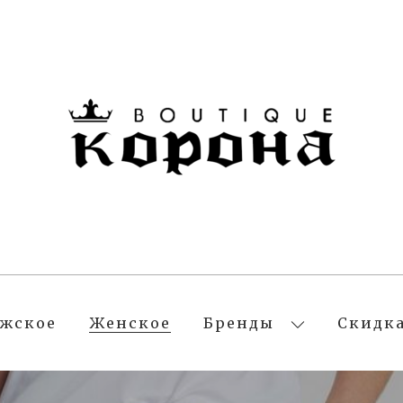
жское
Женское
Бренды
Скидк