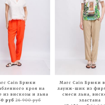
rc Cain Брюки
Marc Cain Брюки в
абленного кроя на
лаунж-шик из фир
е из вискозы и льна
смеси льна, виск
50 руб
26 900 руб
эластана