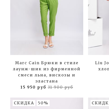
Marc Cain Брюки в стиле
Liu J
лаунж-шик из фирменной
хло
смеси льна, вискозы и
эластана
15 950 руб
31 900 руб
СКИДКА
50%
СКИДК