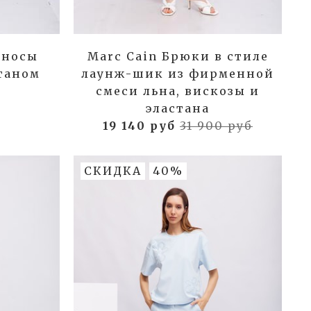
иносы
Marc Cain Брюки в стиле
таном
лаунж-шик из фирменной
смеси льна, вискозы и
эластана
19 140 руб
31 900 руб
СКИДКА
40%