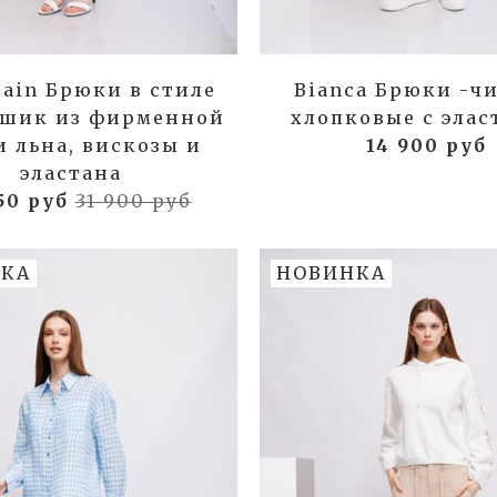
Cain Брюки в стиле
Bianca Брюки -ч
-шик из фирменной
хлопковые с элас
и льна, вискозы и
14 900 руб
эластана
950 руб
31 900 руб
КА
НОВИНКА