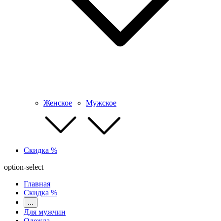
Женское
Мужское
Скидка %
option-select
Главная
Скидка %
...
Для мужчин
Одежда