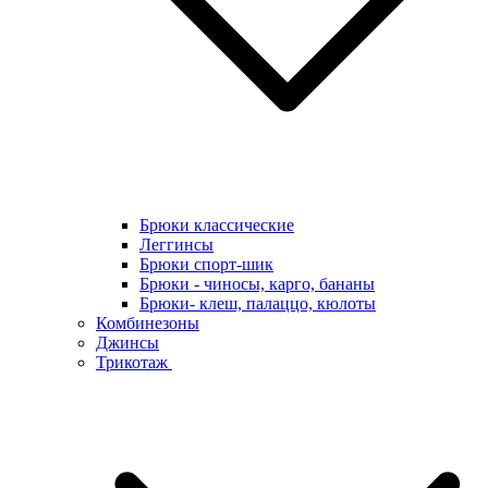
Брюки классические
Леггинсы
Брюки спорт-шик
Брюки - чиносы, карго, бананы
Брюки- клеш, палаццо, кюлоты
Комбинезоны
Джинсы
Трикотаж