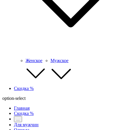
Женское
Мужское
Скидка %
option-select
Главная
Скидка %
...
Для мужчин
Одежда