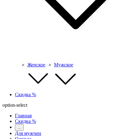
Женское
Мужское
Скидка %
option-select
Главная
Скидка %
...
Для мужчин
Одежда