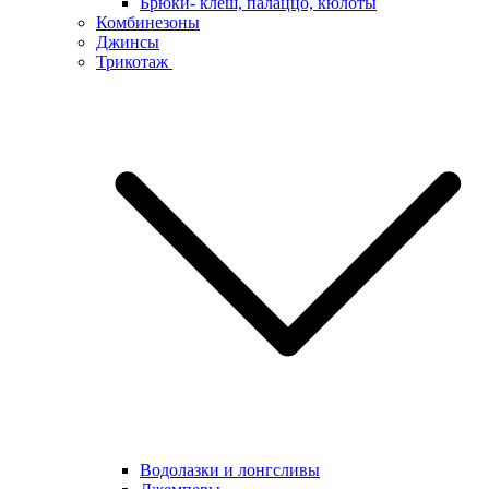
Брюки- клеш, палаццо, кюлоты
Комбинезоны
Джинсы
Трикотаж
Водолазки и лонгсливы