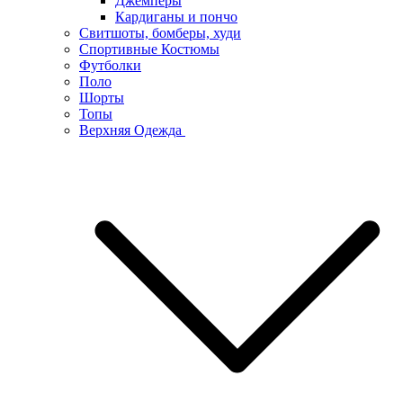
Джемперы
Кардиганы и пончо
Свитшоты, бомберы, худи
Спортивные Костюмы
Футболки
Поло
Шорты
Топы
Верхняя Одежда