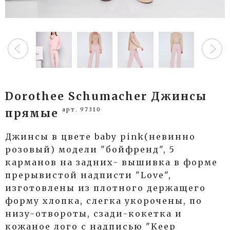
Dorothee Schumacher Джинсы
арт. 97310
прямые
Джинсы в цвете baby pink(невинно
розовый) модели "бойфренд", 5
карманов на задних- вышивка в форме
прерывистой надписти "Love",
изготовлены из плотного держащего
форму хлопка, слегка укорочены, по
низу-отвороты, сзади-кокетка и
кожаное лого с надписью "Keep