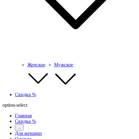
Женское
Мужское
Скидка %
option-select
Главная
Скидка %
...
Для женщин
Одежда