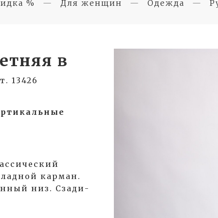
идка %
Для женщин
Одежда
Р
етняя в
т. 13426
ертикальные
лассический
кладной карман.
нный низ. Сзади-