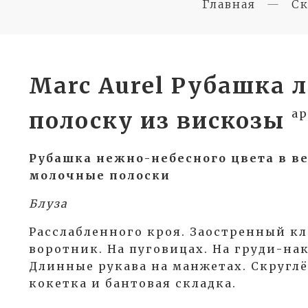
Главная
Ск
Marc Aurel Рубашка л
ар
полоску из вискозы
Рубашка нежно-небесного цвета в в
молочные полоски
Блуза
Расслабленного кроя. Заостренный к
воротник. На пуговицах. На груди-на
Длинные рукава на манжетах. Скруглё
кокетка и бантовая складка.