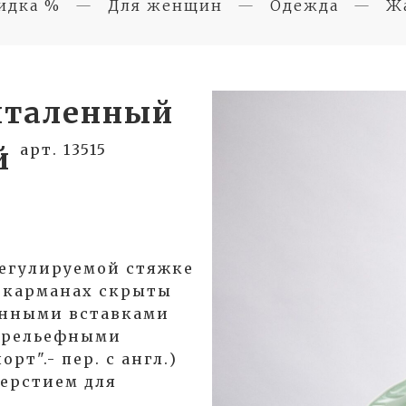
идка %
Для женщин
Одежда
Ж
италенный
арт. 13515
ой
егулируемой стяжке
 карманах скрыты
енными вставками
с рельефными
рт".- пер. с англ.)
верстием для