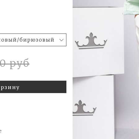
00 руб
орзину
е