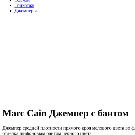
Трикотаж
Джемперы
Marc Cain Джемпер с бантом
Джемпер средней плотности прямого кроя мелового цвета во ф
отделка шифоновым бантом черного цвета