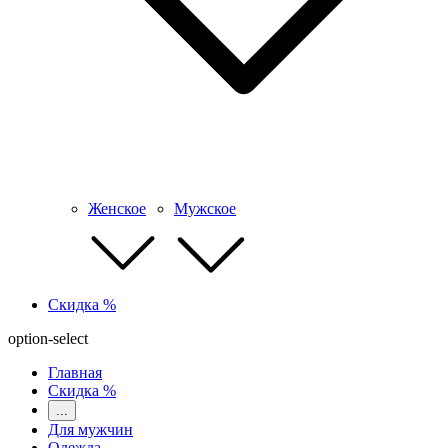
Женское
Мужское
Скидка %
option-select
Главная
Скидка %
...
Для мужчин
Одежда