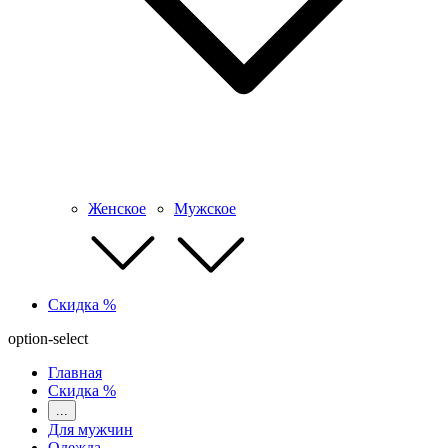
Женское
Мужское
Скидка %
option-select
Главная
Скидка %
...
Для мужчин
Одежда