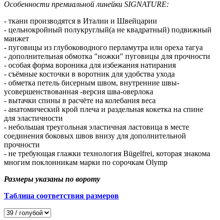
Особенности премиальной линейки SIGNATURE:
- ткани производятся в Италии и Швейцарии
- цельнокройный полукруглый(а не квадратный) подвижный
манжет
- пуговицы из глубоководного перламутра или ореха тагуа
- дополнительная обмотка "ножки" пуговицы для прочности
- особая форма вороника для избежания натирания
- съёмные косточки в воротник для удобства ухода
- обметка петель бисерным швом, внутренние швы-
усовершенствованная -версия шва-оверлока
- вытачки спины в расчёте на колебания веса
- анатомический крой плеча и раздельная кокетка на спине
для эластичности
- небольшая треугольная эластичная ластовица в месте
соединения боковых швов внизу для дополнительной
прочности
- не требующая глажки технология Bügelfrei, которая знакома
многим поклонникам марки по сорочкам Olymp
Размеры указаны по вороту
Таблица соответствия размеров