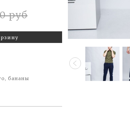
00 руб
орзину
го, бананы