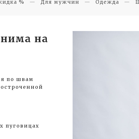
кидка %
Для мужчин
Одежда
Ш
денима на
я по швам
простроченной
х пуговицах