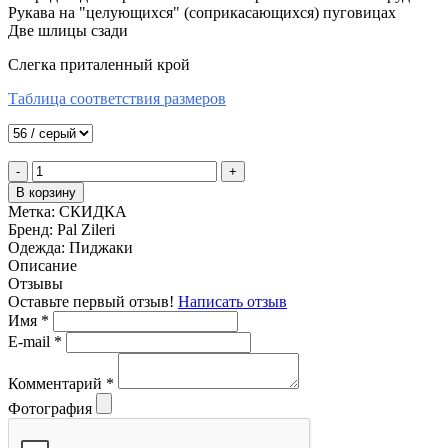
Рукава на "целующихся" (соприкасающихся) пуговицах
Две шлицы сзади
Слегка приталенный крой
Таблица соответствия размеров
-
+
В корзину
Метка:
СКИДКА
Бренд:
Pal Zileri
Одежда:
Пиджаки
Описание
Отзывы
Оставьте первый отзыв!
Написать отзыв
Имя
*
E-mail
*
Комментарий
*
Фотография