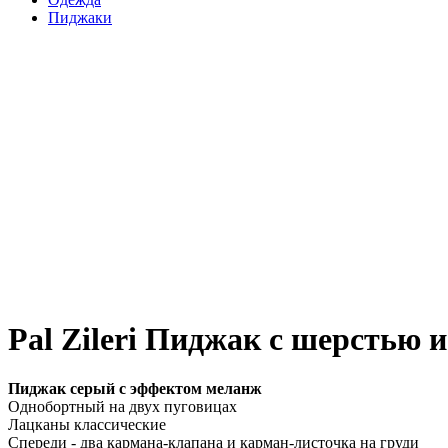
Пиджаки
Pal Zileri Пиджак с шерстью 
Пиджак серый с эффектом меланж
Однобортный на двух пуговицах
Лацканы классические
Спереди - два кармана-клапана и карман-листочка на груди