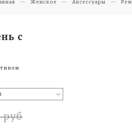
авная
Женское
Аксессуары
Ре
ень с
отипом
0 руб