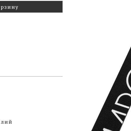
орзину
елий