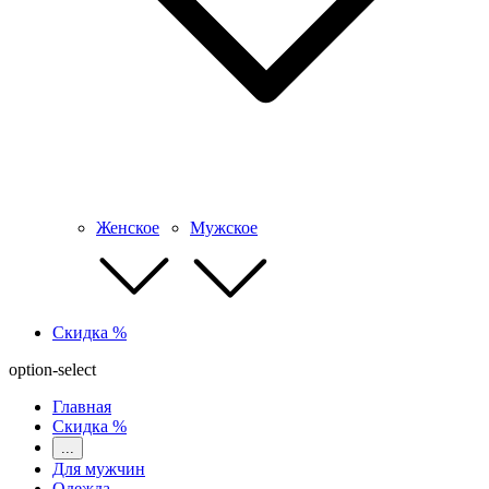
Женское
Мужское
Скидка %
option-select
Главная
Скидка %
...
Для мужчин
Одежда