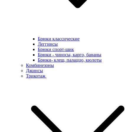
Брюки классические
Леггинсы
Брюки спорт-шик
Брюки - чиносы, карго, бананы
Брюки- клеш, палаццо, кюлоты
Комбинезоны
Джинсы
Трикотаж