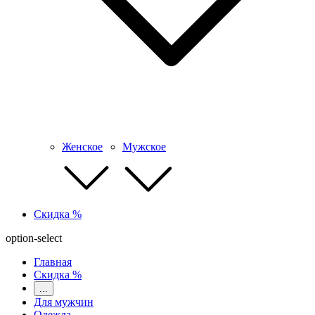
Женское
Мужское
Скидка %
option-select
Главная
Скидка %
...
Для мужчин
Одежда